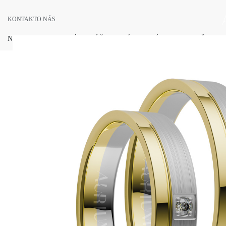
KONTAKT
O NÁS
NOVINKY
SVADOBNÉ OBRÚČKY
ZÁSNUBNÉ PRSTENE
ŠPERKY