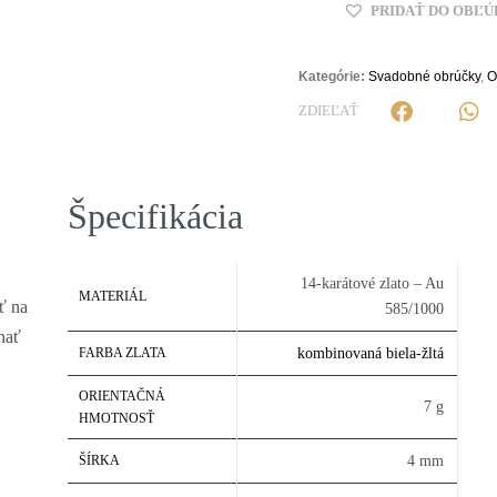
PRIDAŤ DO OBĽ
Alternative:
Kategórie:
Svadobné obrúčky
,
O
ZDIEĽAŤ
Špecifikácia
14-karátové zlato – Au
MATERIÁL
ť na
585/1000
nať
FARBA ZLATA
kombinovaná biela-žltá
ORIENTAČNÁ
7 g
HMOTNOSŤ
ŠÍRKA
4 mm