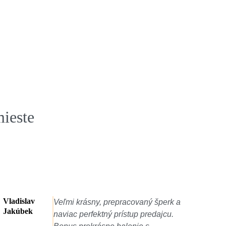
mieste
Ludmila
a
K Vianociam som dostala prekrásny
Gregorová
darček, zlatý prívesok strom života,