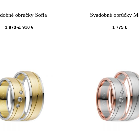
dobné obrúčky Sofia
Svadobné obrúčky M
1 673
€
1 910
€
1 775
€
QUICKVIEW
QUICKVIEW