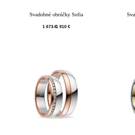
Svadobné obrúčky Sofia
Sva
1 673
€
1 910
€
QUICKVIEW