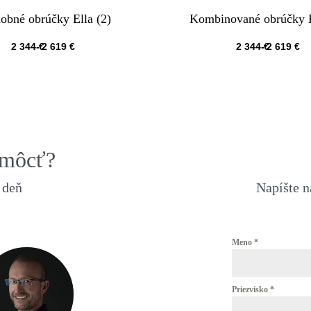
obné obrúčky Ella (2)
Kombinované obrúčky E
2 344
€
2 619
€
2 344
€
2 619
€
QUICKVIEW
QUICKVIEW
omôcť?
 deň
Napíšte 
Meno
*
Priezvisko
*