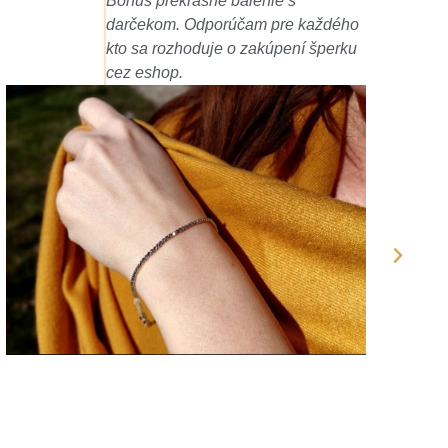
ktorý manžel objednal z e-shopu
o
Aurium. Nádherne zabalený aj s
u
voňavým darčekom naviac a
poďakovaním priamo od majiteľov
zlatníctva. Skrátka balíček zabalený
do posledného detailu. Tento eshop
určite všetkým odporúčam.