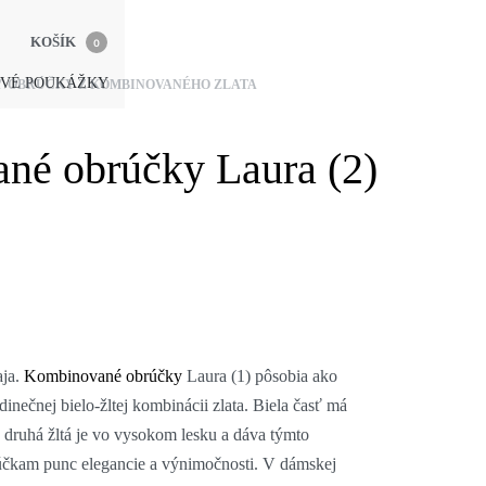
KOŠÍK
0
VÉ POUKÁŽKY
Y
›
OBRÚČKY Z KOMBINOVANÉHO ZLATA
né obrúčky Laura (2)
aja.
Kombinované obrúčky
Laura (1) pôsobia ako
inečnej bielo-žltej kombinácii zlata. Biela časť má
druhá žltá je vo vysokom lesku a dáva týmto
kam punc elegancie a výnimočnosti. V dámskej