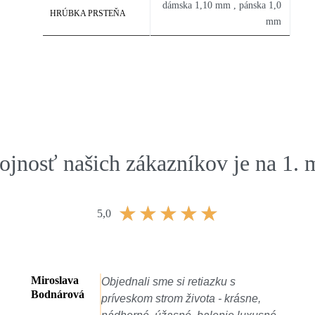
dámska 1,10 mm , pánska 1,0
HRÚBKA PRSTEŇA
mm
jnosť našich zákazníkov je na 1. 
★
★
★
★
★
5,0
Vladislav
Veľmi krásny, prepracovaný šperk 
Jakúbek
ne,
naviac perfektný prístup predajcu.