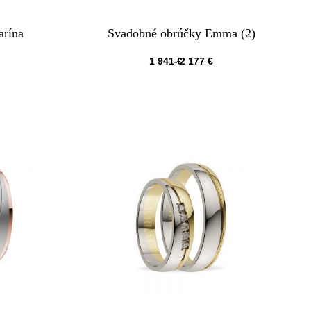
arína
Svadobné obrúčky Emma (2)
1 941
€
2 177
€
QUICKVIEW