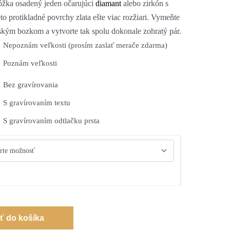
lôžka osadený jeden očarujúci
diamant
alebo zirkón s
o protikladné povrchy zlata ešte viac rozžiari. Vymeňte
ským bozkom a vytvorte tak spolu dokonale zohratý pár.
Nepoznám veľkosti (prosím zaslať merače zdarma)
Poznám veľkosti
Bez gravírovania
S gravírovaním textu
S gravírovaním odtlačku prsta
iť do košíka