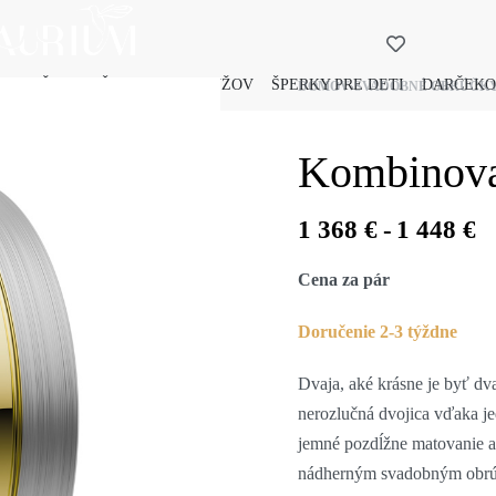
 PRE ŽENY
ŠPERKY PRE MUŽOV
ŠPERKY PRE DETI
DARČEKO
DOMOV
›
SVADOBNÉ OBRÚČK
Kombinova
1 368
€
1 448
€
Cena za pár
Doručenie 2-3 týždne
Dvaja, aké krásne je byť dv
nerozlučná dvojica vďaka jed
jemné pozdĺžne matovanie a 
nádherným svadobným obrúč