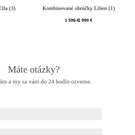
lla (3)
Kombinované obrúčky Lilien (1)
1 596
€
1 990
€
QUICKVIEW
Máte otázky?
nám a my sa vám do 24 hodín ozveme.