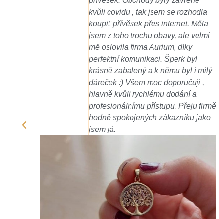
 zavřené
nádherné, úžasné, balenie lu
se rozhodla
na poslednú chvíľu objednané
ernet. Měla
prisľúbené dodanie načas, a t
, ale velmi
bolo... odporúčam všetkými
, díky
desiatimi. Ďakujeme.
perk byl
u byl i milý
oručuji ,
odání a
. Přeju firmě
azníku jako