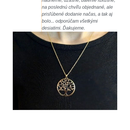
xusné,
Bonus prekrásne balenie s
, ale
darčekom. Odporúčam pre každéh
ak aj
kto sa rozhoduje o zakúpení šperk
cez eshop.