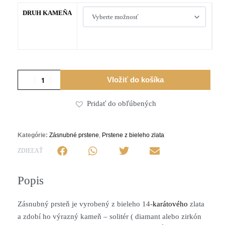
DRUH KAMEŇA
Vložiť do košíka
Pridať do obľúbených
Alternative:
Kategórie:
Zásnubné prstene
,
Prstene z bieleho zlata
ZDIEĽAŤ
Popis
Zásnubný prsteň je vyrobený z bieleho 14-
karátového
zlata
a zdobí ho výrazný kameň – solitér ( diamant alebo zirkón