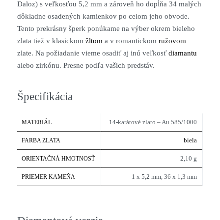
Daloz) s veľkosťou 5,2 mm a zároveň ho dopĺňa 34 malých
dôkladne osadených kamienkov po celom jeho obvode.
Tento prekrásny šperk ponúkame na výber okrem bieleho
zlata tiež v klasickom
žltom
a v romantickom
ružovom
zlate. Na požiadanie vieme osadiť aj inú veľkosť
diamantu
alebo zirkónu. Presne podľa vašich predstáv.
Špecifikácia
14-karátové zlato – Au 585/1000
MATERIÁL
biela
FARBA ZLATA
2,10 g
ORIENTAČNÁ HMOTNOSŤ
1 x 5,2 mm, 36 x 1,3 mm
PRIEMER KAMEŇA