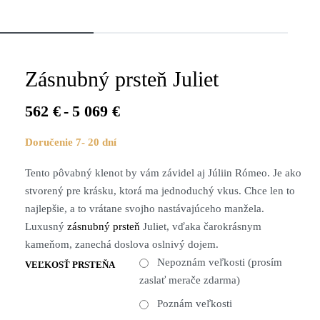
Zásnubný prsteň Juliet
562
€
5 069
€
Doručenie 7- 20 dní
Tento pôvabný klenot by vám závidel aj Júliin Rómeo. Je ako
stvorený pre krásku, ktorá ma jednoduchý vkus. Chce len to
najlepšie, a to vrátane svojho nastávajúceho manžela.
Luxusný
zásnubný prsteň
Juliet, vďaka čarokrásnym
kameňom, zanechá doslova oslnivý dojem.
Nepoznám veľkosti (prosím
VEĽKOSŤ PRSTEŇA
zaslať merače zdarma)
Poznám veľkosti