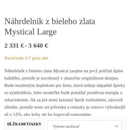
Náhrdelník z bieleho zlata
Mystical Large
2 331
€
3 640
€
Doručenie 3-7 prac.dní
Náhrdelník z bieleho zlata Mystical zaujme na prvý pohľad úplne
každého, pretože je navrhnutý v skutočne originálnom dizajne.
Bude moderným doplnkom pre ženu, ktorá miluje nápadité šperky
so symbolikou. Jeho nositeľke bude prinášať pozitívnu energiu a
sebavedomie. Ak sa pre tento luxusný šperk rozhodnete, zároveň
ušetríte, pretože tento set prívesku a retiazky je cenovo výhodnejší
až o 12%, ako keby ste ho kupovali samostatne.
DĹŽKA RETIAZKY