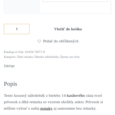
Vložiť do košíka
Pridať do obľúbených
AU626.76071.N
Alternative:
Kategórie:
Zlaté retiazky
,
Dámske náhrdelníky
,
Šperky pre ženy
Zdieľajte
Popis
Tento luxusný náhrdelník z bieleho 14-
karátového
zlata tvorí
prívesok a dlhá retiazka so vzorom okrúhly anker. Prívesok si
môžete vybrať z našej
ponuky
aj samostatne bez retiazky.