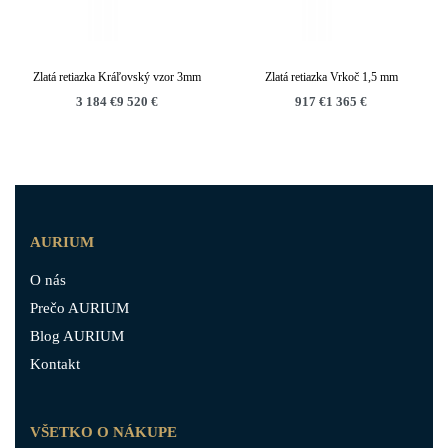
Zlatá retiazka Kráľovský vzor 3mm
Zlatá retiazka Vrkoč 1,5 mm
3 184
€
9 520
€
917
€
1 365
€
AURIUM
O nás
Prečo AURIUM
Blog AURIUM
Kontakt
VŠETKO O NÁKUPE