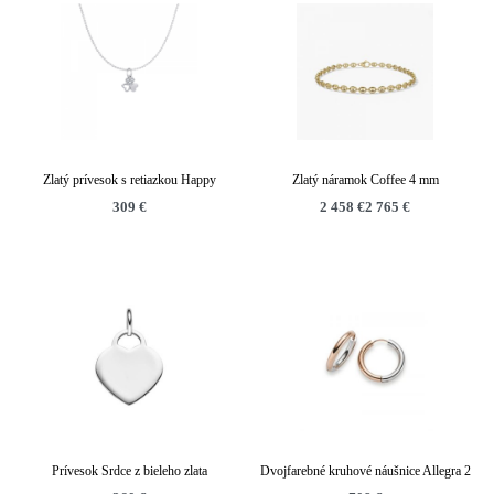
Zlatý prívesok s retiazkou Happy
Zlatý náramok Coffee 4 mm
309
€
2 458
€
2 765
€
Prívesok Srdce z bieleho zlata
Dvojfarebné kruhové náušnice Allegra 2