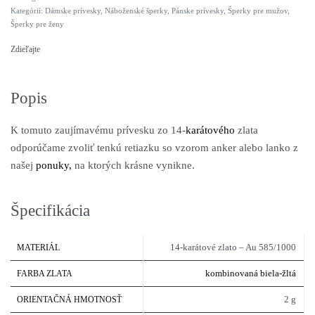
Kategórií:
Dámske prívesky
,
Náboženské šperky
,
Pánske prívesky
,
Šperky pre mužov
,
Šperky pre ženy
Zdieľajte
Popis
K tomuto zaujímavému prívesku zo 14-
karátového
zlata
odporúčame zvoliť tenkú retiazku so vzorom anker alebo lanko z
našej
ponuky,
na ktorých krásne vynikne.
Špecifikácia
14-karátové zlato – Au 585/1000
MATERIÁL
kombinovaná biela-žltá
FARBA ZLATA
2 g
ORIENTAČNÁ HMOTNOSŤ