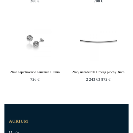
260
€
708
€
Zlaté napichovacie náušnice 10 mm
Zlatý náhrdelník Omega plochý 3mm
726
€
2 243
€
3 872
€
AURIUM
O nás