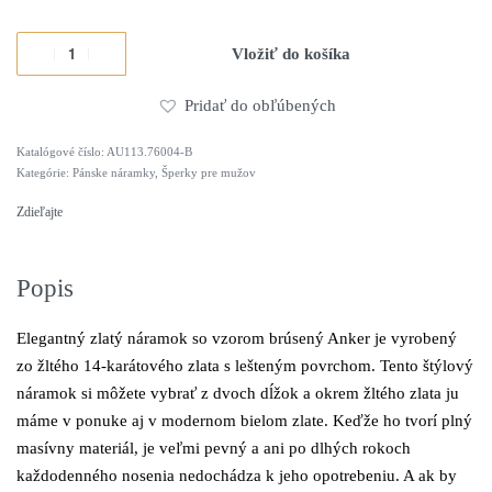
Vložiť do košíka
Pridať do obľúbených
AU113.76004-B
Alternative:
Kategórie:
Pánske náramky
,
Šperky pre mužov
Zdieľajte
Popis
Elegantný zlatý náramok so vzorom brúsený Anker je vyrobený
zo žltého 14-
karátového
zlata s lešteným povrchom. Tento štýlový
náramok si môžete vybrať z dvoch dĺžok a okrem žltého zlata ju
máme v ponuke aj v modernom bielom zlate. Keďže ho tvorí plný
masívny materiál, je veľmi pevný a ani po dlhých rokoch
každodenného nosenia nedochádza k jeho opotrebeniu. A ak by