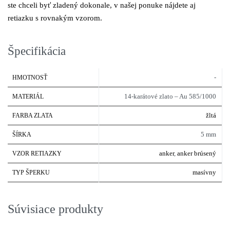
ste chceli byť zladený dokonale, v našej ponuke nájdete aj
retiazku
s rovnakým vzorom.
Špecifikácia
-
HMOTNOSŤ
14-karátové zlato – Au 585/1000
MATERIÁL
žltá
FARBA ZLATA
5 mm
ŠÍRKA
anker
,
anker brúsený
VZOR RETIAZKY
masívny
TYP ŠPERKU
Súvisiace produkty