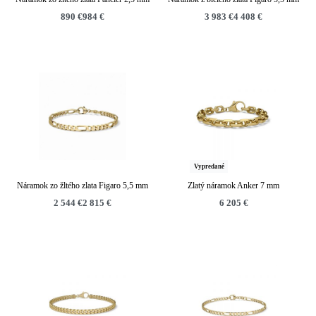
890
€
984
€
3 983
€
4 408
€
Vypredané
Náramok zo žltého zlata Figaro 5,5 mm
Zlatý náramok Anker 7 mm
2 544
€
2 815
€
6 205
€