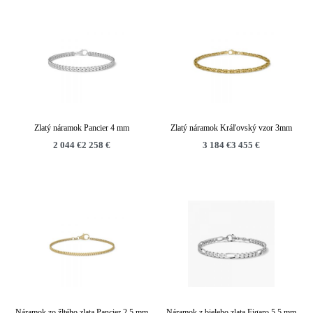
Zlatý náramok Pancier 4 mm
Zlatý náramok Kráľovský vzor 3mm
2 044
€
2 258
€
3 184
€
3 455
€
Náramok zo žltého zlata Pancier 2,5 mm
Náramok z bieleho zlata Figaro 5,5 mm