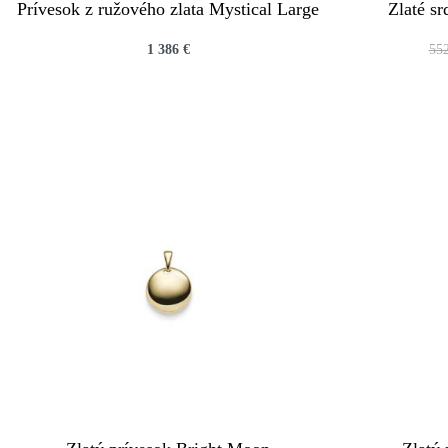
Prívesok z ružového zlata Mystical Large
Zlaté sr
1 386
€
55
QUICKVIEW