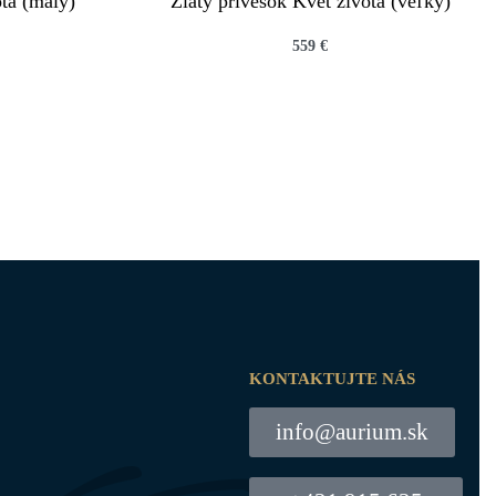
ota (malý)
Zlatý prívesok Kvet života (veľký)
559
€
QUICKVIEW
KONTAKTUJTE NÁS
info@aurium.sk