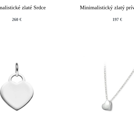
alistické zlaté Srdce
Minimalistický zlatý pr
260
€
197
€
QUICKVIEW
QUICKVIEW