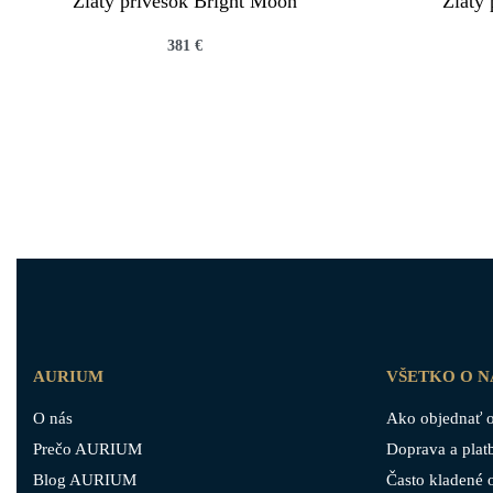
Zlatý prívesok Bright Moon
Zlatý
381
€
QUICKVIEW
AURIUM
VŠETKO O 
O nás
Ako objednať o
Prečo AURIUM
Doprava a plat
Blog AURIUM
Často kladené 