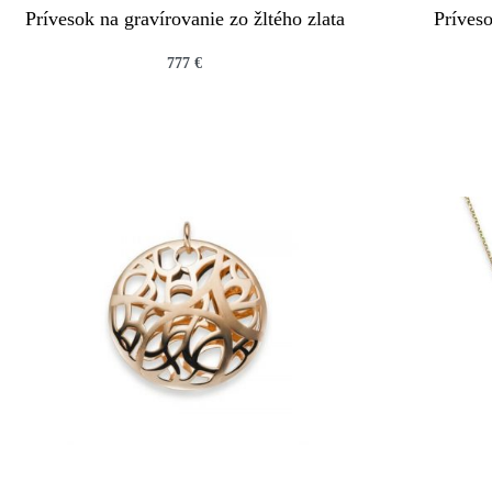
Prívesok na gravírovanie zo žltého zlata
Príveso
777
€
QUICKVIEW