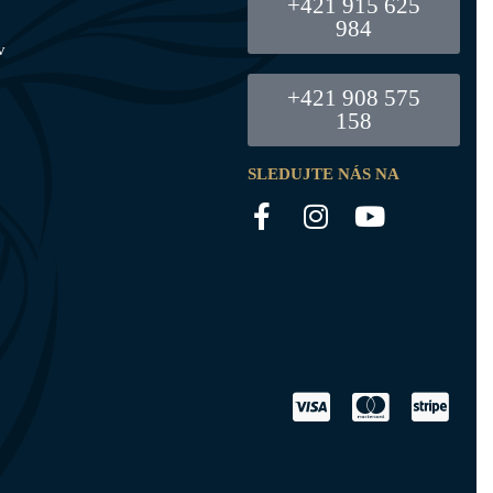
+421 915 625
984
v
+421 908 575
158
SLEDUJTE NÁS NA