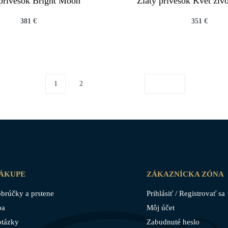
 prívesok Bright Moon
Zlatý prívesok Kvet živ
381
€
351
€
QUICKVIEW
QUICKVIEW
1
2
NÁKUPE
ZÁKAZNÍCKA ZÓNA
brúčky a prstene
Prihlásiť / Registrovať sa
ba
Môj účet
otázky
Zabudnuté heslo