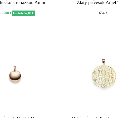
diečko s retiazkou Amor
Zlatý prívesok Anjel
2
€
500
€
654
€
Ušetríte 52,00 €
QUICKVIEW
QUICKVIEW