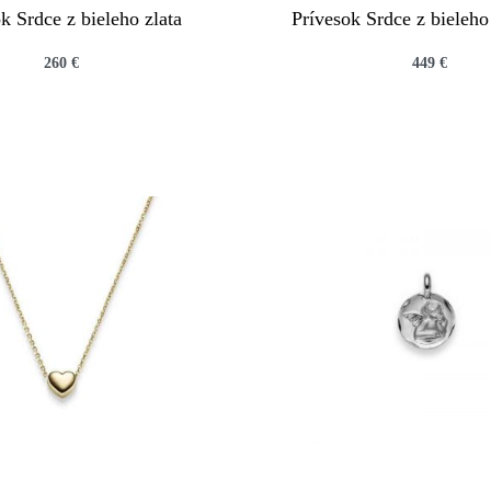
k Srdce z bieleho zlata
Prívesok Srdce z bieleho
260
€
449
€
QUICKVIEW
QUICKVIEW