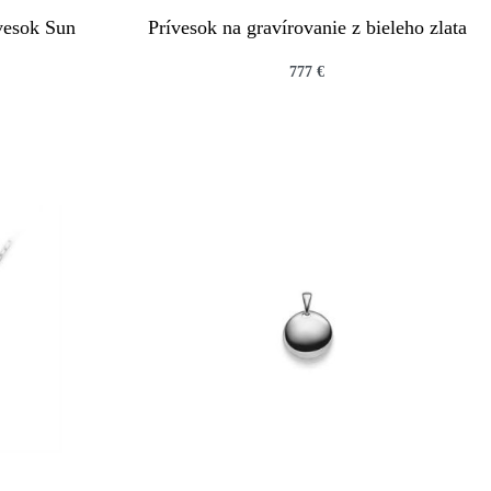
ívesok Sun
Prívesok na gravírovanie z bieleho zlata
777
€
QUICKVIEW