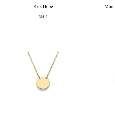
Kríž Hope
Minim
301
€
QUICKVIEW