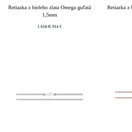
Retiazka z bieleho zlata Omega guľatá
Retiazka z 
1,5mm
1 610
€
1 914
€
QUICKVIEW