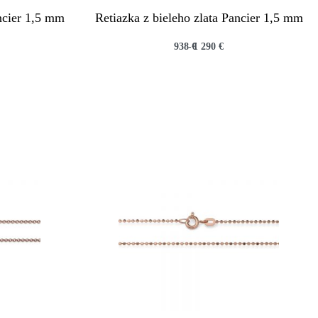
ancier 1,5 mm
Retiazka z bieleho zlata Pancier 1,5 mm
938
€
1 290
€
QUICKVIEW