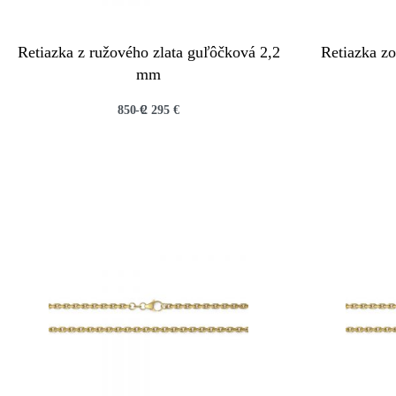
Retiazka z ružového zlata guľôčková 2,2
Retiazka zo
mm
850
€
2 295
€
QUICKVIEW