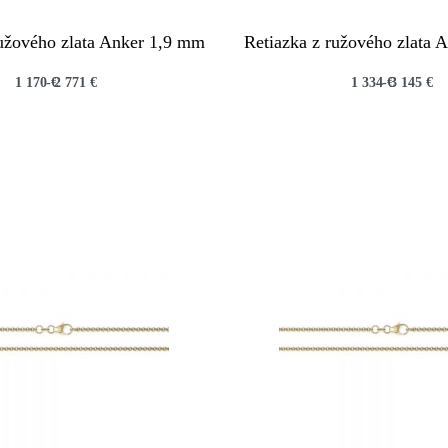
ružového zlata Anker 1,9 mm
Retiazka z ružového zlata 
1 170
€
2 771
€
1 334
€
3 145
€
QUICKVIEW
QUICKVIEW