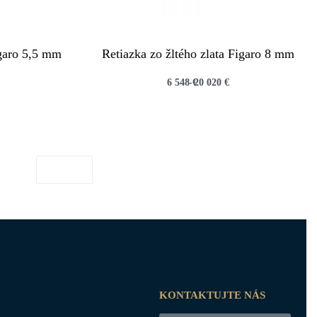
igaro 5,5 mm
Retiazka zo žltého zlata Figaro 8 mm
6 548
€
20 020
€
QUICKVIEW
KONTAKTUJTE NÁS