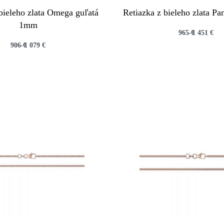
bieleho zlata Omega guľatá
Retiazka z bieleho zlata P
1mm
965
€
1 451
€
906
€
1 079
€
QUICKVIEW
QUICKVIEW