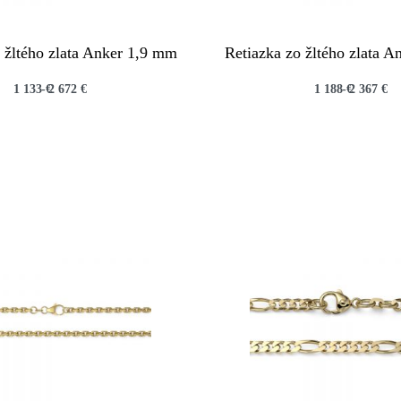
 žltého zlata Anker 1,9 mm
Retiazka zo žltého zlata 
1 133
€
2 672
€
1 188
€
2 367
€
QUICKVIEW
QUICKVIEW