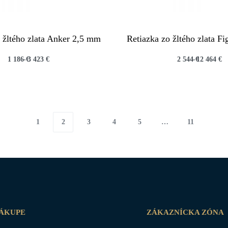
 žltého zlata Anker 2,5 mm
Retiazka zo žltého zlata F
1 186
€
3 423
€
2 544
€
12 464
€
QUICKVIEW
QUICKVIEW
1
2
3
4
5
…
11
NÁKUPE
ZÁKAZNÍCKA ZÓNA