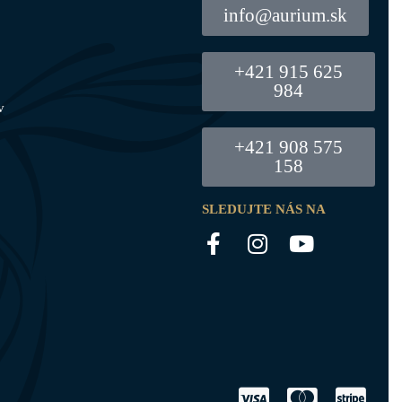
info@aurium.sk
+421 915 625
984
v
+421 908 575
158
SLEDUJTE NÁS NA