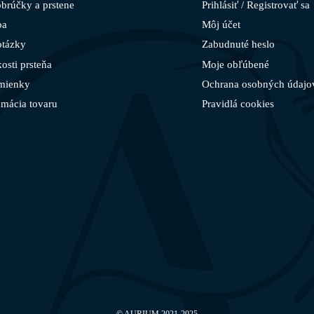
brúčky a prstene
Prihlásiť / Registrovať sa
ba
Môj účet
otázky
Zabudnuté heslo
osti prsteňa
Moje obľúbené
mienky
Ochrana osobných údajo
amácia tovaru
Pravidlá cookies
©
AURIUM
2021-2025