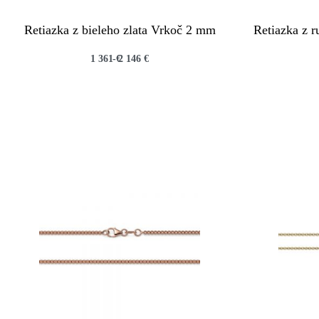
Retiazka z bieleho zlata Vrkoč 2 mm
Retiazka z 
1 361
€
2 146
€
QUICKVIEW