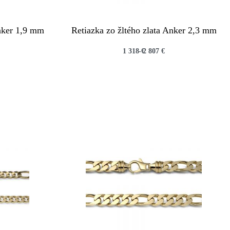
Anker 1,9 mm
Retiazka zo žltého zlata Anker 2,3 mm
1 318
€
2 807
€
QUICKVIEW