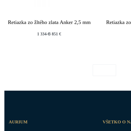
Retiazka zo žltého zlata Anker 2,5 mm
Retiazka zo
1 334
€
3 851
€
QUICKVIEW
AURIUM
VŠETKO O 