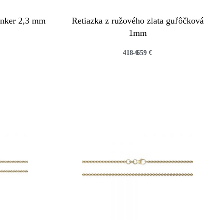
Anker 2,3 mm
Retiazka z ružového zlata guľôčková
1mm
418
€
659
€
QUICKVIEW