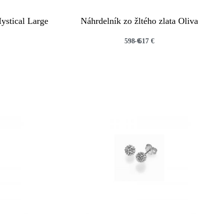
ystical Large
Náhrdelník zo žltého zlata Oliva
598
€
617
€
QUICKVIEW