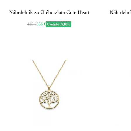
Náhrdelník zo žltého zlata Cute Heart
Náhrdelní
415
€
356
€
Ušetríte 59,00 €
QUICKVIEW