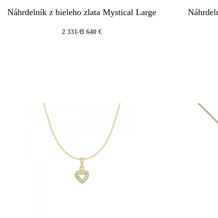
Náhrdelník z bieleho zlata Mystical Large
Náhrdeln
2 331
€
3 640
€
QUICKVIEW