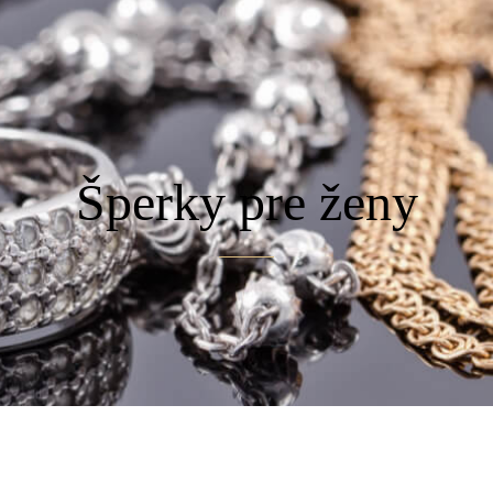
 PRE ŽENY
ŠPERKY PRE MUŽOV
ŠPERKY PRE DETI
DARČEKO
Šperky pre ženy