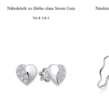
Náhrdelník zo žltého zlata Strom Gaia
Náušnic
761
€
1 156
€
QUICKVIEW