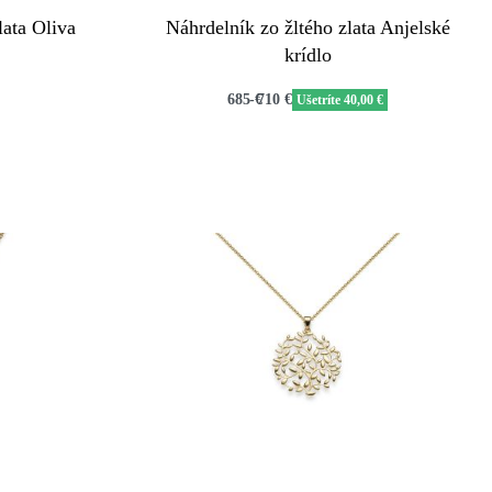
lata Oliva
Náhrdelník zo žltého zlata Anjelské
krídlo
685
€
710
€
Ušetríte 40,00 €
QUICKVIEW