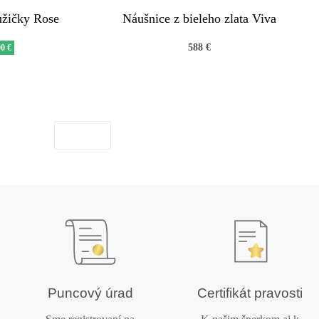
ružičky Rose
Náušnice z bieleho zlata Viva
588
€
00 €
QUICKVIEW
Puncový úrad
Certifikát pravosti