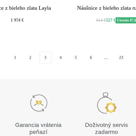
e z bieleho zlata Layla
Náušnice z bieleho zlata 
1 974
€
614
€
527
€
Ušetríte 87,
QUICKVIEW
QUICKVIEW
1
2
3
4
5
6
…
23
Garancia vrátenia
Doživotný servis
peňazí
zadarmo