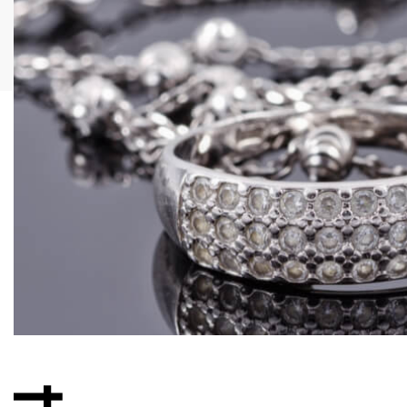
KONTAKT
O NÁS
NOVINKY
SVADOBNÉ OBRÚČKY
ZÁSNUBNÉ PRSTENE
ŠPERKY