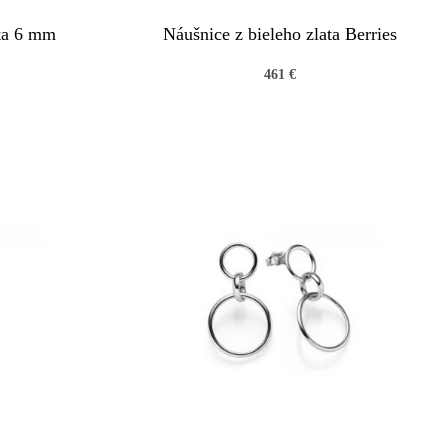
ata 6 mm
Náušnice z bieleho zlata Berries
461
€
QUICKVIEW