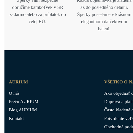
Šperky vám bezpečne
Každá objednávka je zladená
doručíme kamkoľvek v SR
až do posledného detailu.
zadarmo alebo za príplatok do
Šperky posielame v krásnom
celej EÚ.
elegantnom darčekovom
balení.
AURIUM
VŠETKO O 
O nás
Ako objednať o
Prečo AURIUM
Doprava a plat
Blog AURIUM
Často kladené 
Kontakt
Potvrdenie veľk
Obchodné pod