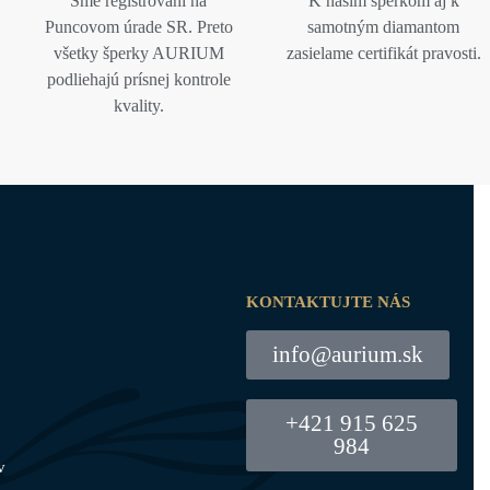
Sme registrovaní na
K našim šperkom aj k
Puncovom úrade SR. Preto
samotným diamantom
všetky šperky AURIUM
zasielame certifikát pravosti.
podliehajú prísnej kontrole
kvality.
KONTAKTUJTE NÁS
info@aurium.sk
+421 915 625
984
v