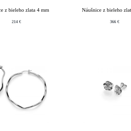
e z bieleho zlata 4 mm
Náušnice z bieleho zl
214
€
366
€
QUICKVIEW
QUICKVIEW