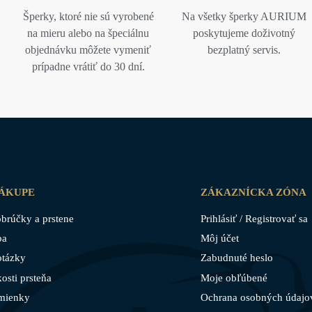
Šperky, ktoré nie sú vyrobené
Na všetky šperky AURIUM
na mieru alebo na špeciálnu
poskytujeme doživotný
objednávku môžete vymeniť
bezplatný servis.
prípadne vrátiť do 30 dní.
NÁKUPE
ZÁKAZNÍCKA ZÓNA
brúčky a prstene
Prihlásiť / Registrovať sa
ba
Môj účet
otázky
Zabudnuté heslo
osti prsteňa
Moje obľúbené
mienky
Ochrana osobných údajo