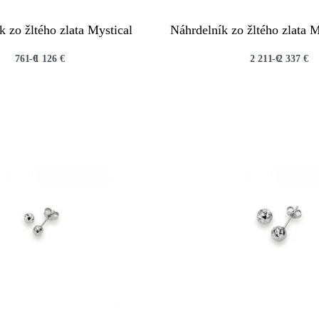
k zo žltého zlata Mystical
Náhrdelník zo žltého zlata M
761
€
1 126
€
2 211
€
2 337
€
QUICKVIEW
QUICKVIEW