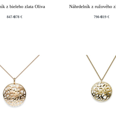
ík z bieleho zlata Oliva
Náhrdelník z ružového z
847
€
878
€
790
€
819
€
QUICKVIEW
QUICKVIEW