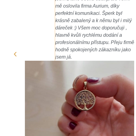
rium, díky
desiatimi. Ďakujeme.
. Šperk byl
němu byl i milý
 doporučuji ,
u dodání a
tupu. Přeju firmě
zákazníku jako