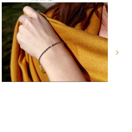
zlatníctva. Skrátka balíček zabalený
do posledného detailu. Tento eshop
určite všetkým odporúčam.