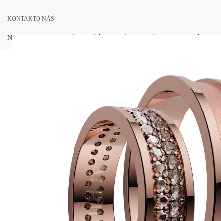
KONTAKT
O NÁS
NOVINKY
SVADOBNÉ OBRÚČKY
ZÁSNUBNÉ PRSTENE
ŠPERKY