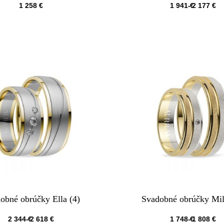
1 258
€
1 941
€
2 177
€
QUICKVIEW
QUICKVIEW
obné obrúčky Ella (4)
Svadobné obrúčky Mil
2 344
€
2 618
€
1 748
€
1 808
€