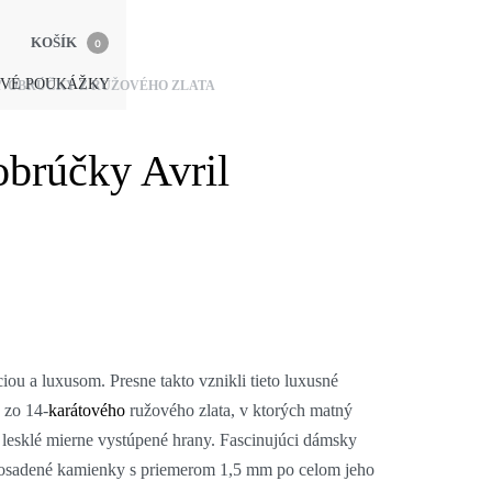
KOŠÍK
0
VÉ POUKÁŽKY
Y
›
OBRÚČKY Z RUŽOVÉHO ZLATA
brúčky Avril
iou a luxusom. Presne takto vznikli tieto luxusné
 zo 14-
karátového
ružového zlata, v ktorých matný
 lesklé mierne vystúpené hrany. Fascinujúci dámsky
 osadené kamienky s priemerom 1,5 mm po celom jeho