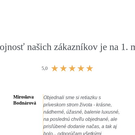
jnosť našich zákazníkov je na 1. 
★
★
★
★
★
5,0
Vladislav
s
Veľmi krásny, prepracovaný špe
Jakúbek
rásne,
naviac perfektný prístup predaj
e luxusné,
Bonus prekrásne balenie s
nané, ale
darčekom. Odporúčam pre kaž
 a tak aj
kto sa rozhoduje o zakúpení šp
mi
cez eshop.