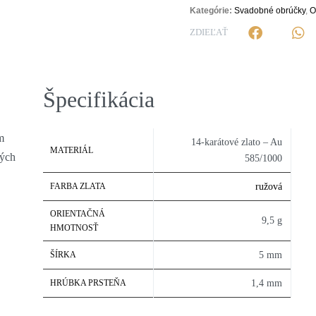
Kategórie:
Svadobné obrúčky
,
O
ZDIEĽAŤ
Špecifikácia
m
14-karátové zlato – Au
MATERIÁL
kých
585/1000
FARBA ZLATA
ružová
ORIENTAČNÁ
9,5 g
HMOTNOSŤ
ŠÍRKA
5 mm
HRÚBKA PRSTEŇA
1,4 mm