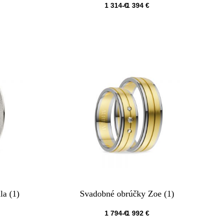
1 314
€
1 394
€
QUICKVIEW
la (1)
Svadobné obrúčky Zoe (1)
1 794
€
1 992
€