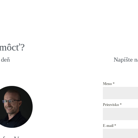
QUICKVIEW
QUICKVIEW
omôcť?
 deň
Napíšte 
Meno
*
Priezvisko
*
E-mail
*