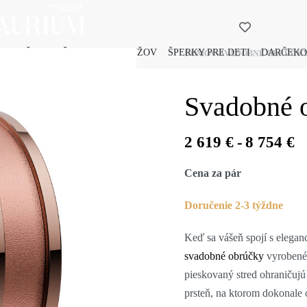
 PRE ŽENY
ŠPERKY PRE MUŽOV
ŠPERKY PRE DETI
DARČEKO
DOMOV
›
SVADOBNÉ OBRÚČK
Svadobné o
2 619
€
8 754
€
Cena za pár
Doručenie 2-3 týždne
Keď sa vášeň spojí s eleganc
svadobné obrúčky
vyrobené
pieskovaný stred ohraničujú
prsteň, na ktorom dokonale