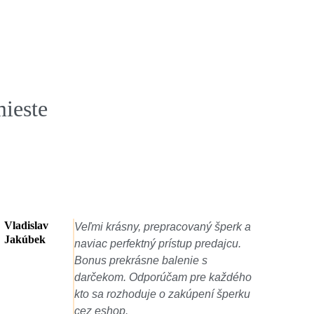
mieste
Ludmila
rk a
K Vianociam som dostala prekrásny
Gregorová
cu.
darček, zlatý prívesok strom života,
ktorý manžel objednal z e-shopu
dého
Aurium. Nádherne zabalený aj s
erku
voňavým darčekom naviac a
poďakovaním priamo od majiteľov