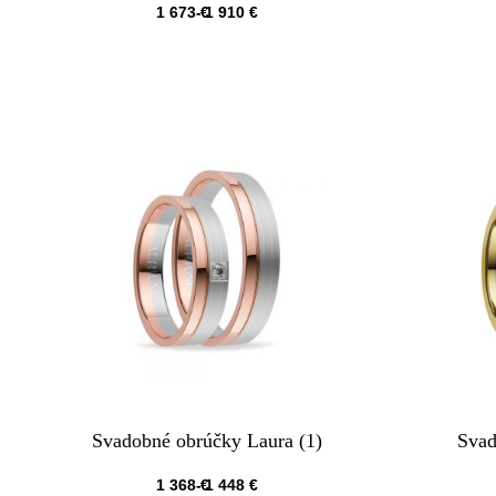
1 673
€
1 910
€
QUICKVIEW
Svadobné obrúčky Laura (1)
Svad
1 368
€
1 448
€