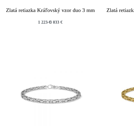
Zlatá retiazka Kráľovský vzor duo 3 mm
Zlatá retia
1 223
€
3 033
€
QUICKVIEW