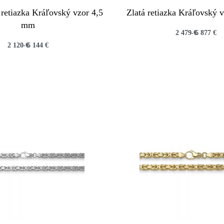
 retiazka Kráľovský vzor 4,5
Zlatá retiazka Kráľovský 
mm
2 479
€
6 877
€
2 120
€
6 144
€
QUICKVIEW
QUICKVIEW