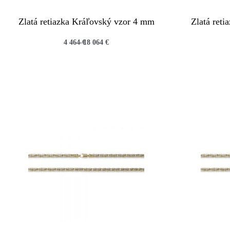
Zlatá retiazka Kráľovský vzor 4 mm
Zlatá ret
4 464
€
18 064
€
QUICKVIEW