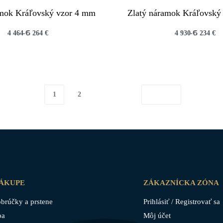
amok Kráľovský vzor 4 mm
Zlatý náramok Kráľovský
4 464
€
5 264
€
4 930
€
5 234
€
QUICKVIEW
QUICKVIEW
1
2
NÁKUPE
ZÁKAZNÍCKA ZÓNA
brúčky a prstene
Prihlásiť / Registrovať sa
ba
Môj účet