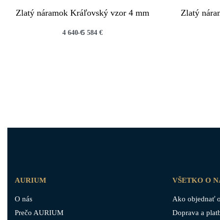
Zlatý náramok Kráľovský vzor 4 mm
Zlatý nár
4 640
€
5 584
€
QUICKVIEW
AURIUM
VŠETKO O 
O nás
Ako objednať o
Prečo AURIUM
Doprava a plat