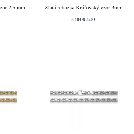
vzor 2,5 mm
Zlatá retiazka Kráľovský vzor 3mm
3 184
€
9 520
€
QUICKVIEW