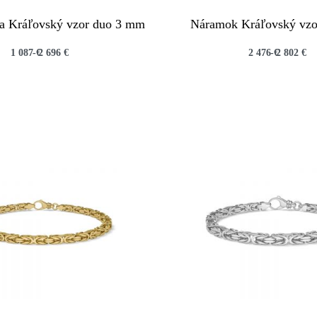
zka Kráľovský vzor duo 3 mm
Náramok Kráľovský vzo
1 087
€
2 696
€
2 476
€
2 802
€
QUICKVIEW
QUICKVIEW