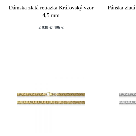
Dámska zlatá retiazka Kráľovský vzor
Pánska zlatá
4,5 mm
2 938
€
8 496
€
QUICKVIEW