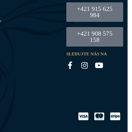
+421 915 625
984
v
+421 908 575
158
SLEDUJTE NÁS NA