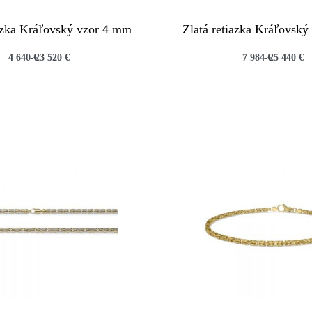
iazka Kráľovský vzor 4 mm
Zlatá retiazka Kráľovsk
4 640
€
23 520
€
7 984
€
25 440
€
QUICKVIEW
QUICKVIEW