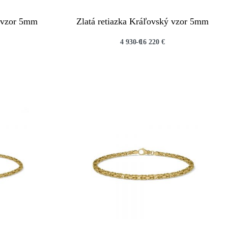
ý vzor 5mm
Zlatá retiazka Kráľovský vzor 5mm
4 930
€
16 220
€
QUICKVIEW