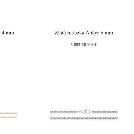
er 4 mm
Zlatá retiazka Anker 5 mm
5 892
€
18 906
€
QUICKVIEW