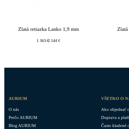
Zlatá retiazka Lanko 1,9 mm
Zlatá
1 363
€
2 144
€
QUICKVIEW
AURIUM
VŠETKO O 
O nás
Ako objednať o
Prečo AURIUM
Doprava a plat
Blog AURIUM
Často kladené 