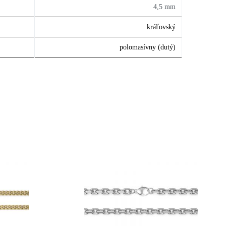
4,5 mm
kráľovský
polomasívny (dutý)