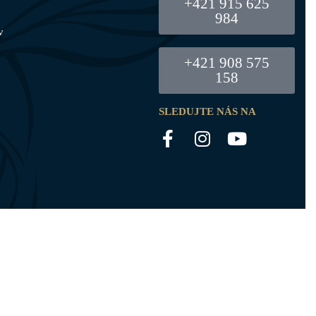
+421 915 625
984
v
+421 908 575
158
SLEDUJTE NÁS NA