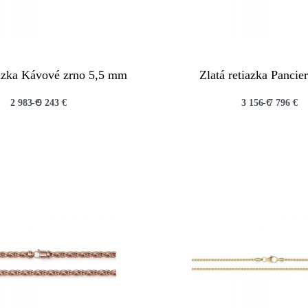
iazka Kávové zrno 5,5 mm
Zlatá retiazka Panci
2 983
€
9 243
€
3 156
€
7 796
€
QUICKVIEW
QUICKVIEW