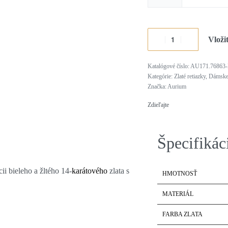
Vloži
AU171.76863
Alternative:
Kategórie:
Zlaté retiazky
,
Dámske 
Značka:
Aurium
Zdieľajte
Špecifikác
i bieleho a žltého 14-
karátového
zlata s
HMOTNOSŤ
MATERIÁL
FARBA ZLATA