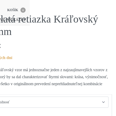
KOŠÍK
0
atá retiazka Kráľovský
VÉ POUKÁŽKY
 mm
€
ých dní
áľovský vzor má jednoznačne jeden z najzaujímavejších vzorov z
torý by sa dal charakterizovať štyrmi slovami: krása, výnimočnosť,
o všetko v originálnom prevedení neprehliadnuteľnej kombinácie