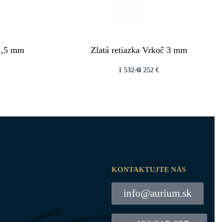
 1,5 mm
Zlatá retiazka Vrkoč 3 mm
1 532
€
4 252
€
QUICKVIEW
KONTAKTUJTE NÁS
info@aurium.sk