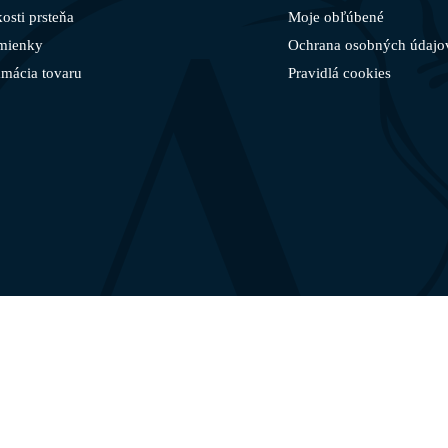
osti prsteňa
Moje obľúbené
mienky
Ochrana osobných údajo
amácia tovaru
Pravidlá cookies
©
AURIUM
2021-2025