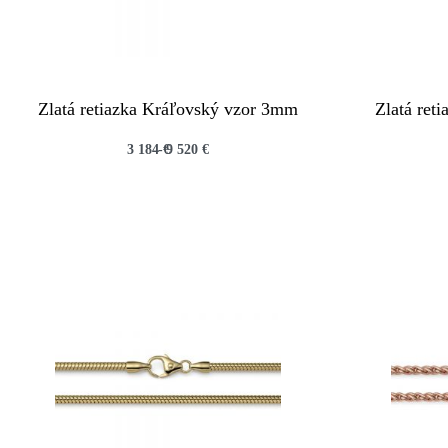
Zlatá retiazka Kráľovský vzor 3mm
Zlatá ret
3 184
€
9 520
€
QUICKVIEW