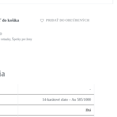
ť do košíka
PRIDAŤ DO OBĽÚBENÝCH
-D
retiazky
,
Šperky pre ženy
ia
-
14-karátové zlato – Au 585/1000
žltá