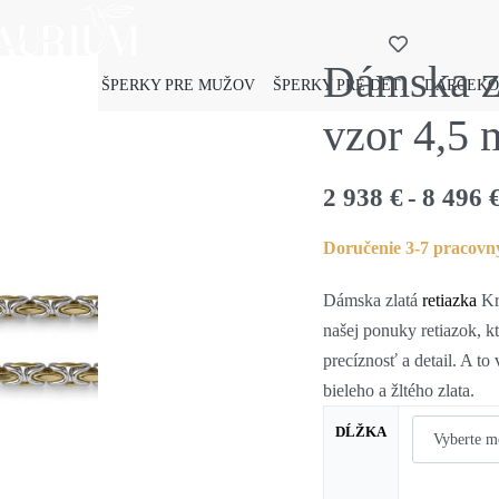
Dámska zl
 PRE ŽENY
ŠPERKY PRE MUŽOV
ŠPERKY PRE DETI
DARČEKO
vzor 4,5
2 938
€
8 496
Doručenie 3-7 pracovn
Dámska zlatá
retiazka
Kr
našej ponuky retiazok, k
precíznosť a detail. A t
bieleho a žltého zlata.
DĹŽKA