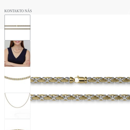
KONTAKT
O NÁS
NOVINKY
SVADOBNÉ OBRÚČKY
ZÁSNUBNÉ PRSTENE
ŠPERKY